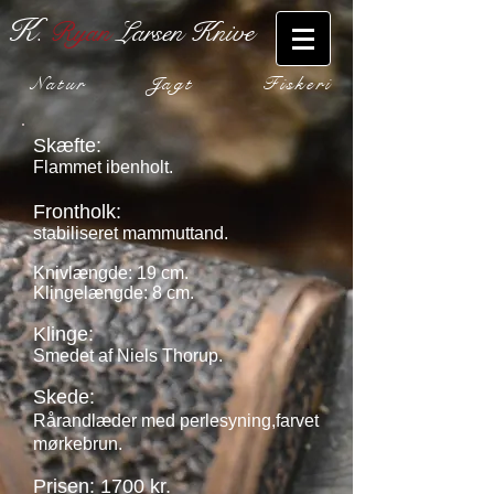
K
Ryan
Larsen Knive
.
N a t u r J a g t F i s k e r i
Skæfte:
Flammet ibenholt.
Frontholk:
stabiliseret mammuttand.
Knivlængde: 19 cm.
Klingelængde: 8 cm.
Klinge:
Smedet af Niels Thorup.
Skede:
Rårandlæder med perlesyning,
farvet
mørkebrun.
Prisen: 1700 kr.